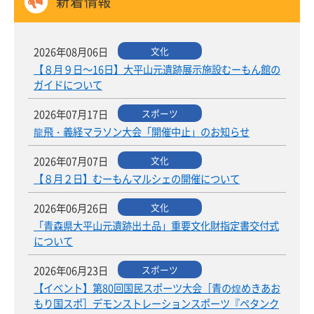
新着情報
動
す
る
2026年08月06日
文化
サ
【８月９日～16日】大平山元遺跡展示施設むーもん館の
ブ
ガイドについて
メ
2026年07月17日
スポーツ
ニ
ュ
龍飛・義経マラソン大会「開催中止」のお知らせ
ー
2026年07月07日
文化
へ
【８月２日】むーもんマルシェの開催について
移
動
2026年06月26日
文化
す
「青森県大平山元遺跡出土品」重要文化財指定書交付式
る
について
2026年06月23日
スポーツ
【イベント】第80回国民スポーツ大会［青の煌めきあお
もり国スポ］デモンストレーションスポーツ『ペタンク