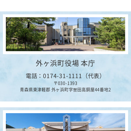
大平山元遺跡 世界遺産登録決定
2026年04月17日
文化
埋蔵文化財について
2025年12月05日
文化
世界文化遺産 史跡 大平山元遺跡とは
2025年10月17日
文化
【イベント】令和７年度外ヶ浜町文化交流祭の開催につ
外ヶ浜町役場 本庁
いて
電話：0174-31-1111（代表）
2025年09月26日
文化
〒030-1393
大平山元遺跡出土品が重要文化財に指定されました！
青森県東津軽郡 外ヶ浜町字蟹田高銅屋44番地2
2025年07月29日
スポーツ
【10月13日開催】龍飛・義経マラソン2025のお知らせ
2025年05月28日
文化
むーもん館ご来館者１万人達成！