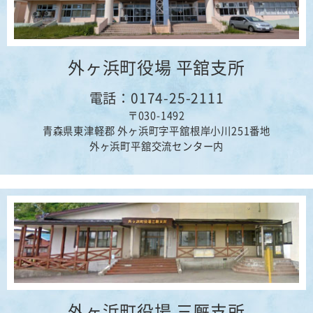
2025年05月23日
文化
【6月17日～22日】おかえり石斧展の開催について
外ヶ浜町役場 平舘支所
2025年04月22日
文化
【４月26日】むーもん館１周年イベントの開催について
電話：0174-25-2111
2025年04月17日
文化
〒030-1492
【５月３日より】公民館の臨時休館について
青森県東津軽郡 外ヶ浜町字平舘根岸小川251番地
外ヶ浜町平舘交流センター内
2025年03月21日
文化
大平山元遺跡出土品の重要文化財指定答申について
2024年12月23日
文化
むーもん館の年末年始の開館日等について
2024年12月18日
スポーツ
【イベント】外ヶ浜町民スキー教室開催
2024年12月03日
文化
外ヶ浜町役場 三厩支所