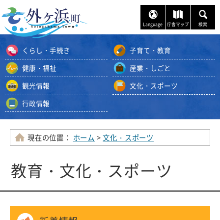
ナ
ビ
Language
庁舎マップ
検索
ゲ
ー
くらし・手続き
子育て・教育
シ
ョ
健康・福祉
産業・しごと
ン
観光情報
文化・スポーツ
ス
キ
行政情報
ッ
プ
メ
現在の位置：
ホーム
>
文化・スポーツ
ニ
ュ
教育・文化・スポーツ
ー
本
文
へ
移