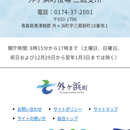
版画作品紹介（平舘交流センター）
電話：0174-37-2001
2024年08月12日
文化
〒030-1798
【臨時休館】8月12日正午から：台風第５号による「む
青森県東津軽郡 外ヶ浜町字三厩新町18番地１
ーもん館」臨時休館について
2024年07月31日
文化
むーもん館ご来館者5,000人達成！
開庁時間: 8時15分から17時まで（土曜日、日曜日、
祝日および12月29日から翌年1月3日までは除く）
2024年07月25日
スポーツ
【10月14日開催】龍飛・義経マラソン2024のお知らせ
2024年06月07日
文化
【告知】大平山元遺跡ガイド講習会inむーもんマルシェ
を開催します
2024年05月08日
文化
お問い合わせ
サイトポリシー
サイトマップ
大平山元遺跡ガイドのお申し込み方法
サイトの使い方
総合トップ
2024年04月15日
文化
大山ふるさと資料館閉館のお知らせ