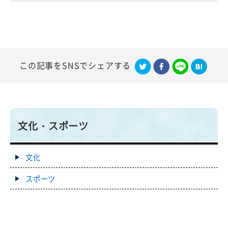
競技』が開催されます！！
2026年06月12日
スポーツ
「あおもり国スポ」外ヶ浜町炬火イベント(火起こしイ
ベント)を実施しました
この記事をSNSでシェアする
2026年05月22日
文化
「むーもん」デザイン使用申請 －大平山元遺跡もりあ
げ隊からのお知らせー
2026年05月01日
文化
文化・スポーツ
大平山元遺跡展示施設むーもん館
2026年05月01日
文化
文化
外ヶ浜町指定文化財の映像化について
スポーツ
2026年05月01日
文化
文化財一覧
2026年05月01日
文化