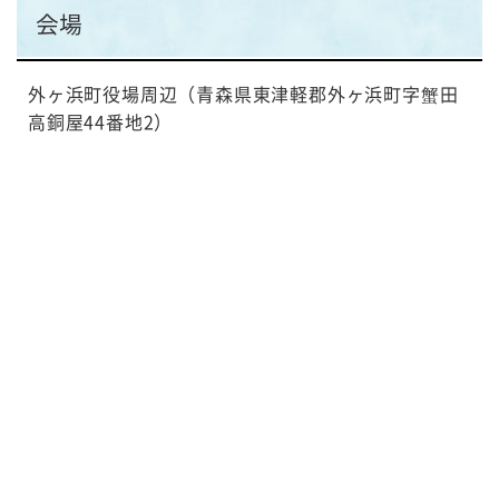
会場
外ヶ浜町役場周辺（青森県東津軽郡外ヶ浜町字蟹田
高銅屋44番地2）