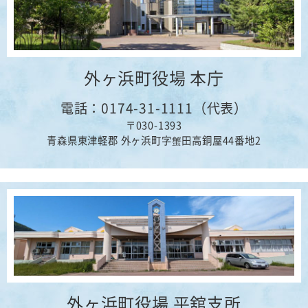
外ヶ浜町役場 本庁
電話：0174-31-1111（代表）
〒030-1393
青森県東津軽郡 外ヶ浜町字蟹田高銅屋44番地2
外ヶ浜町役場 平舘支所