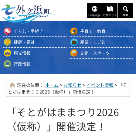
ナ
ビ
Language
庁舎マップ
検索
ゲ
ー
くらし・手続き
子育て・教育
シ
ョ
健康・福祉
産業・しごと
ン
観光情報
文化・スポーツ
ス
キ
行政情報
ッ
プ
メ
現在の位置：
ホーム
>
お知らせ
>
イベント情報
> 「そ
ニ
とがはままつり2026（仮称）」開催決定！
ュ
ー
「そとがはままつり2026
本
文
（仮称）」開催決定！
へ
移