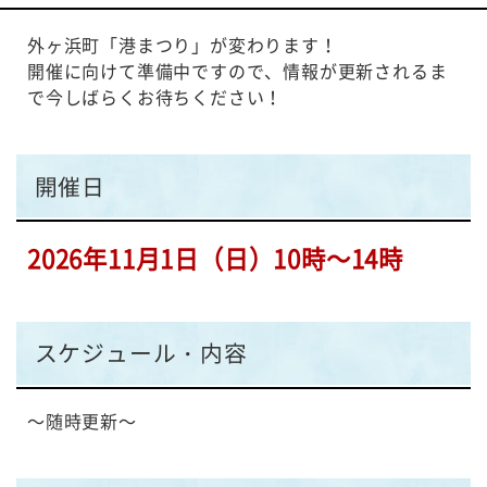
動
外ヶ浜町「港まつり」が変わります！
す
開催に向けて準備中ですので、情報が更新されるま
る
で今しばらくお待ちください！
サ
ブ
メ
ニ
開催日
ュ
ー
2026年11月1日（日）10時～14時
へ
移
動
す
スケジュール・内容
る
～随時更新～