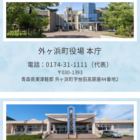
外ヶ浜町役場 本庁
電話：0174-31-1111（代表）
〒030-1393
青森県東津軽郡 外ヶ浜町字蟹田高銅屋44番地2