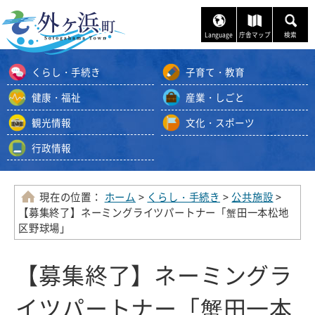
ナ
ビ
Language
庁舎マップ
検索
ゲ
ー
くらし・手続き
子育て・教育
シ
ョ
健康・福祉
産業・しごと
ン
観光情報
文化・スポーツ
ス
キ
行政情報
ッ
プ
メ
現在の位置：
ホーム
>
くらし・手続き
>
公共施設
>
ニ
【募集終了】ネーミングライツパートナー「蟹田一本松地
ュ
区野球場」
ー
本
【募集終了】ネーミングラ
文
へ
イツパートナー「蟹田一本
移