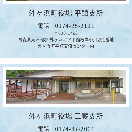
外ヶ浜町役場 平舘支所
電話：0174-25-2111
〒030-1492
青森県東津軽郡 外ヶ浜町字平舘根岸小川251番地
外ヶ浜町平舘交流センター内
外ヶ浜町役場 三厩支所
電話：0174-37-2001