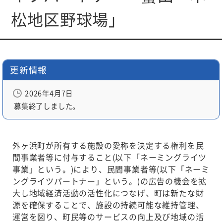
動
松地区野球場」
す
る
サ
ブ
更新情報
メ
ニ
ュ
2026年4月7日
ー
募集終了しました。
へ
移
動
外ヶ浜町が所有する施設の愛称を決定する権利を民
す
間事業者等に付与すること(以下「ネーミングライツ
る
事業」という。)により、民間事業者等(以下「ネーミ
ングライツパートナー」という。)の広告の機会を拡
大し地域経済活動の活性化につなげ、町は新たな財
源を確保することで、施設の持続可能な維持管理、
運営を図り、町民等のサービスの向上及び地域の活