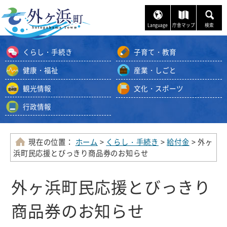
ナ
ビ
Language
庁舎マップ
検索
ゲ
ー
くらし・手続き
子育て・教育
シ
ョ
健康・福祉
産業・しごと
ン
観光情報
文化・スポーツ
ス
キ
行政情報
ッ
プ
メ
現在の位置：
ホーム
>
くらし・手続き
>
給付金
> 外ヶ
ニ
浜町民応援とびっきり商品券のお知らせ
ュ
ー
外ヶ浜町民応援とびっきり
本
文
商品券のお知らせ
へ
移