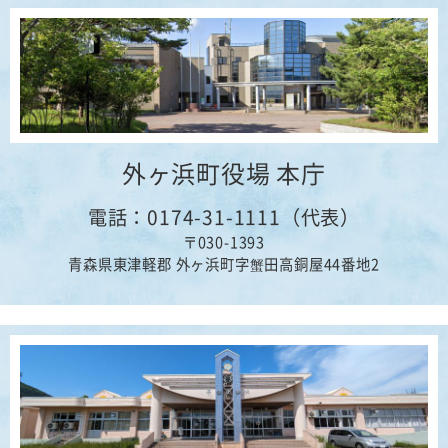
外ヶ浜町役場 本庁
電話：0174-31-1111（代表）
〒030-1393
青森県東津軽郡 外ヶ浜町字蟹田高銅屋44番地2