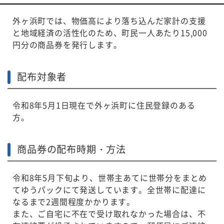
動
外ヶ浜町では、物価高により落ち込んだ家計の支援
す
と地域経済の活性化のため、町民一人あたり15,000
る
円分の商品券を発行します。
サ
ブ
メ
配布対象者
ニ
ュ
令和8年5月1日現在で外ヶ浜町に住民登録のある
ー
方。
へ
移
動
商品券の配布時期・方法
す
る
令和8年5月下旬より、世帯主あてに世帯分をまとめ
てゆうパックにて発送しています。全世帯に配達に
なるまで2週間程度かかります。
また、ご自宅に不在で受け取れなかった場合は、不