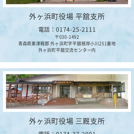
外ヶ浜町役場 平舘支所
電話：0174-25-2111
〒030-1492
青森県東津軽郡 外ヶ浜町字平舘根岸小川251番地
外ヶ浜町平舘交流センター内
外ヶ浜町役場 三厩支所
電話：0174-37-2001