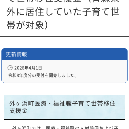
動
外に居住していた子育て世
す
る
帯が対象）
サ
ブ
メ
ニ
更新情報
ュ
ー
2026年4月1日
へ
移
令和8年度分の受付を開始しました。
動
す
る
外ヶ浜町医療・福祉職子育て世帯移住
支援金
外ヶ浜町では、医療・福祉職の人材確保および子