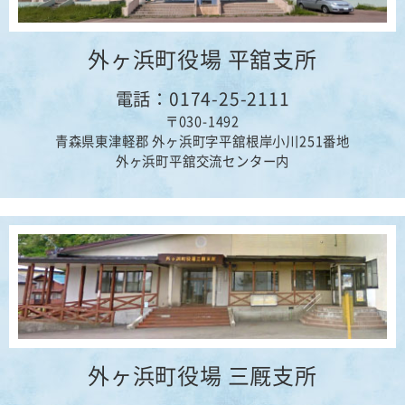
外ヶ浜町役場 平舘支所
電話：0174-25-2111
〒030-1492
青森県東津軽郡 外ヶ浜町字平舘根岸小川251番地
外ヶ浜町平舘交流センター内
外ヶ浜町役場 三厩支所