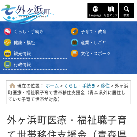
ナ
ビ
Language
庁舎マップ
検索
ゲ
ー
くらし・手続き
子育て・教育
シ
ョ
健康・福祉
産業・しごと
ン
観光情報
文化・スポーツ
ス
キ
行政情報
ッ
プ
メ
現在の位置：
ホーム
>
くらし・手続き
>
移住
> 外ヶ浜
ニ
町医療・福祉職子育て世帯移住支援金（青森県外に居住し
ュ
ていた子育て世帯が対象）
ー
本
外ヶ浜町医療・福祉職子育
文
へ
て世帯移住支援金（青森県
移