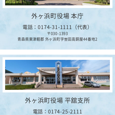
外ヶ浜町役場 本庁
電話：0174-31-1111（代表）
〒030-1393
青森県東津軽郡 外ヶ浜町字蟹田高銅屋44番地2
外ヶ浜町役場 平舘支所
電話：0174-25-2111