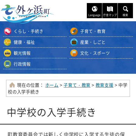
ナ
ビ
Language
庁舎マップ
検索
ゲ
ー
くらし・手続き
子育て・教育
シ
ョ
健康・福祉
産業・しごと
ン
観光情報
文化・スポーツ
ス
キ
行政情報
ッ
プ
メ
現在の位置：
ホーム
>
子育て・教育
>
教育支援
> 中学
ニ
校の入学手続き
ュ
ー
中学校の入学手続き
本
文
へ
町教育委員会では新しく中学校に入学する生徒の保
移