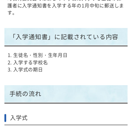
護者に入学通知書を入学する年の1月中旬に郵送しま
動
す。
す
る
サ
ブ
「入学通知書」に記載されている内容
メ
ニ
生徒名・性別・生年月日
ュ
入学する学校名
ー
入学式の期日
へ
移
動
す
手続の流れ
る
入学式