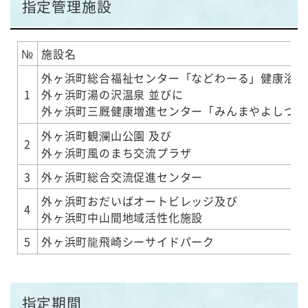
指定管理施設
№
施設名
外ヶ浜町総合福祉センター「などわーる」健康浴場
1
外ヶ浜町湯の沢温泉 並びに
外ヶ浜町三厩健康増進センター「みんまやよしつね
外ヶ浜町観瀾山公園 及び
2
外ヶ浜町風のまち交流プラザ
3
外ヶ浜町総合交流促進センター
外ヶ浜町おだいばオートビレッジ及び
4
外ヶ浜町中山間地域活性化施設
5
外ヶ浜町龍飛崎シーサイドパーク
指定期間