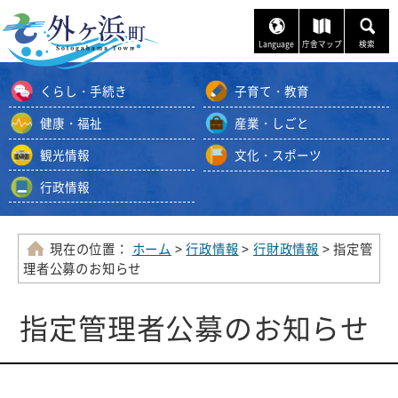
ナ
ビ
Language
庁舎マップ
検索
ゲ
ー
くらし・手続き
子育て・教育
シ
ョ
健康・福祉
産業・しごと
ン
観光情報
文化・スポーツ
ス
キ
行政情報
ッ
プ
メ
現在の位置：
ホーム
>
行政情報
>
行財政情報
> 指定管
ニ
理者公募のお知らせ
ュ
ー
指定管理者公募のお知らせ
本
文
へ
移