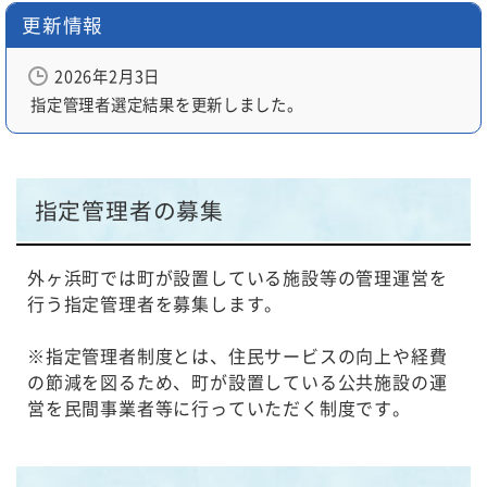
動
更新情報
す
る
2026年2月3日
サ
指定管理者
選定結果を更新しました。
ブ
メ
ニ
ュ
指定管理者の募集
ー
へ
外ヶ浜町では町が設置している施設等の管理運営を
移
行う指定管理者を募集します。
動
す
※指定管理者制度とは、住民サービスの向上や経費
る
の節減を図るため、町が設置している公共施設の運
営を民間事業者等に行っていただく制度です。